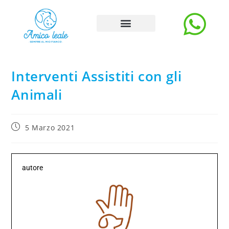
Storie e Blog
Carica Storia
La rubrica degli esperti
Interventi Assistiti con gli
Animali
5 Marzo 2021
autore