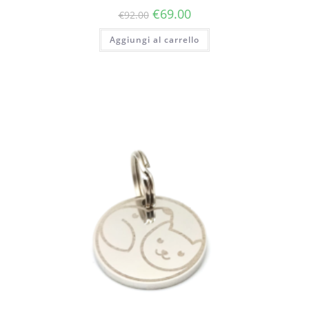
€
69.00
€
92.00
Aggiungi al carrello