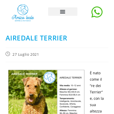
Storie e Blog
Carica Storia
La rubrica degli esperti
AIREDALE TERRIER
27 Luglio 2021
È nato
come il
“re dei
Terrier”
e, con la
sua
altezza