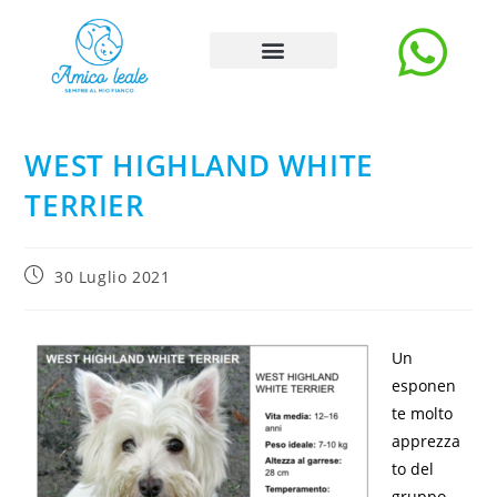
Storie e Blog
Carica Storia
La rubrica degli esperti
WEST HIGHLAND WHITE
TERRIER
30 Luglio 2021
Un
esponen
te molto
apprezza
to del
gruppo