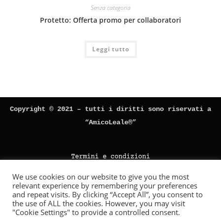
Senza categoria
Protetto: Offerta promo per collaboratori
Leggi tutto
Copyright © 2021 – tutti i diritti sono riservati a
“AmicoLeale®”
Termini e condizioni
Privacy policy
We use cookies on our website to give you the most
relevant experience by remembering your preferences
Diritto di recesso
Utilizziamo i cookie per offrirti la migliore esperienza sul nostro
and repeat visits. By clicking “Accept All”, you consent to
sito web.
the use of ALL the cookies. However, you may visit
Spedizioni
Puoi scoprire di più su quali cookie stiamo utilizzando o come
"Cookie Settings" to provide a controlled consent.
disattivarli nelle
impostazioni
.