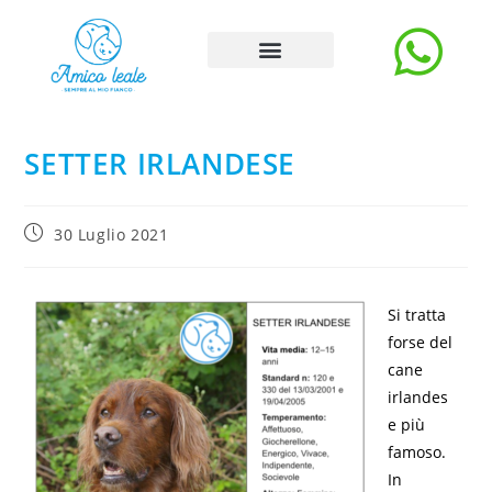
Storie e Blog
Carica Storia
La rubrica degli esperti
SETTER IRLANDESE
30 Luglio 2021
Si tratta
forse del
cane
irlandes
e più
famoso.
In