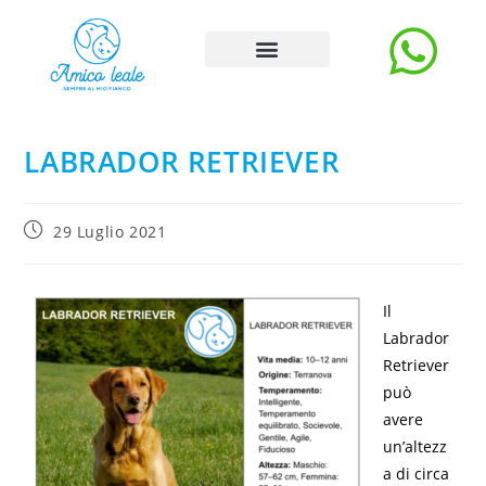
Storie e Blog
Carica Storia
La rubrica degli esperti
LABRADOR RETRIEVER
29 Luglio 2021
Il
Labrador
Retriever
può
avere
un’altezz
a di circa