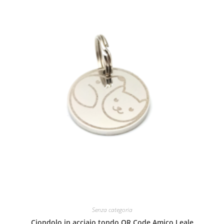
Senza categoria
Ciondolo in acciaio tondo QR Code Amico Leale