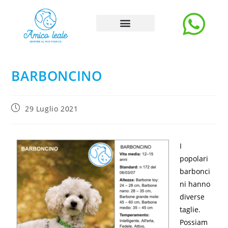
Storie e Blog
Carica Storia
La rubrica degli esperti
BARBONCINO
29 Luglio 2021
I
popolari
barbonci
ni hanno
diverse
taglie.
Possiam