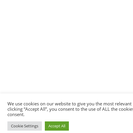
We use cookies on our website to give you the most relevant
clicking “Accept All”, you consent to the use of ALL the cooki
Utilizziamo i cookie per offrirti la migliore
consent.
Puoi scoprire di più su quali cookie stiamo 
Cookie Settings
Accept All
Accetta