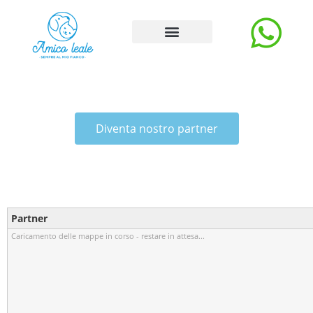
Storie e Blog
Carica Storia
La rubrica degli esperti
Diventa nostro partner
Partner
Caricamento delle mappe in corso - restare in attesa...