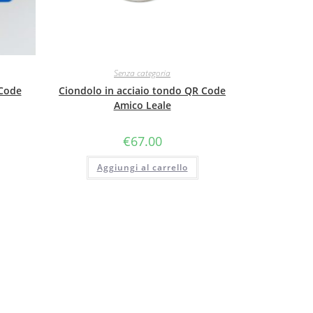
Senza categoria
 Code
Ciondolo in acciaio tondo QR Code
Amico Leale
€
67.00
Aggiungi al carrello