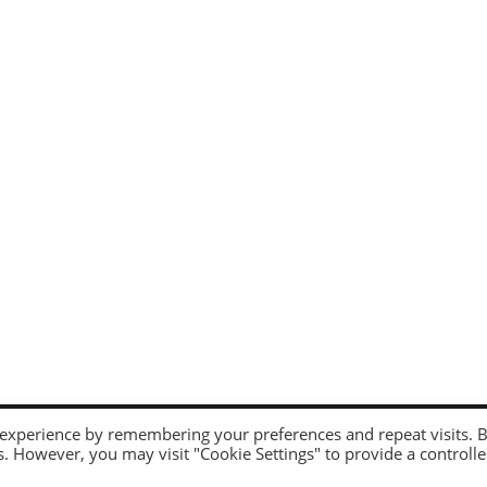
right © 2021 – tutti i diritti sono riservati a “AmicoLe
 experience by remembering your preferences and repeat visits. 
es. However, you may visit "Cookie Settings" to provide a controll
 offrirti la migliore esperienza sul nostro sito web.
quali cookie stiamo utilizzando o come disattivarli nelle
impostazioni
.