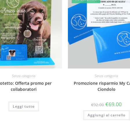
Senza categoria
Senza categoria
otetto: Offerta promo per
Promozione risparmio My C
collaboratori
Ciondolo
€
69.00
€
92.00
Leggi tutto
Aggiungi al carrello